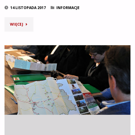
14 LISTOPADA 2017
INFORMACJE
"KONFERENCJA
WIĘCEJ
„WĘGRZY
NA
ZIEMI
SĄDECKIEJ”
–
PREZENTACJA
MARII
MARCINOWSKIEJ"