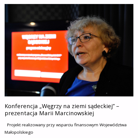
NA
ZIEMI
SĄDECKIEJ”
–
O
REFERATACH"
Konferencja „Węgrzy na ziemi sądeckiej” –
prezentacja Marii Marcinowskiej
Projekt realizowany przy wsparciu finansowym Województwa
Małopolskiego