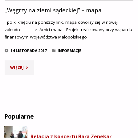
„Węgrzy na ziemi sądeckiej” – mapa
po kliknięciu na poniższy link, mapa otworzy się w nowej
zakładce: ——–> Amici mapa Projekt realizowany przy wsparciu
finansowym Województwa Małopolskiego
14 LISTOPADA 2017
INFORMACJE
"„WĘGRZY
WIĘCEJ
NA
ZIEMI
SĄDECKIEJ”
Popularne
–
MAPA"