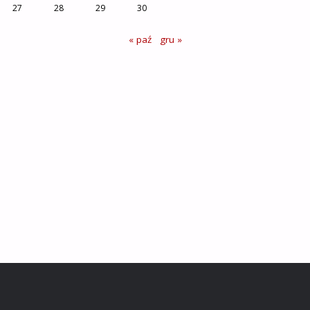
27
28
29
30
« paź
gru »
Kontakt
Powiatowa i Miejsko-Gminna Biblioteka Publiczna
im. Wiktora Bazielicha w Starym Sączu
ul. Mickiewicza 33