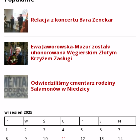
wrzesień 2025
P
W
Ś
C
P
S
N
1
2
3
4
5
6
7
8
9
10
11
12
13
14