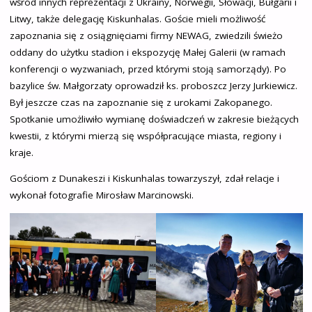
wśród innych reprezentacji z Ukrainy, Norwegii, Słowacji, Bułgarii i
Litwy, także delegację Kiskunhalas. Goście mieli możliwość
zapoznania się z osiągnięciami firmy NEWAG, zwiedzili świeżo
oddany do użytku stadion i ekspozycję Małej Galerii (w ramach
konferencji o wyzwaniach, przed którymi stoją samorządy). Po
bazylice św. Małgorzaty oprowadził ks. proboszcz Jerzy Jurkiewicz.
Był jeszcze czas na zapoznanie się z urokami Zakopanego.
Spotkanie umożliwiło wymianę doświadczeń w zakresie bieżących
kwestii, z którymi mierzą się współpracujące miasta, regiony i
kraje.
Gościom z Dunakeszi i Kiskunhalas towarzyszył, zdał relacje i
wykonał fotografie Mirosław Marcinowski.