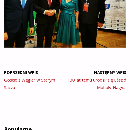
POPRZEDNI WPIS
NASTĘPNY WPIS
Goście z Węgier w Starym
130 lat temu urodził się László
Sączu
Moholy-Nagy…
Popularne