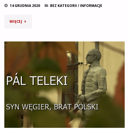
14 GRUDNIA 2020
BEZ KATEGORII
/
INFORMACJE
"LIST
WIĘCEJ
OD
KONSULA
GENERALNEGO
WĘGIER
W
KRAKOWIE"