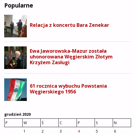
Popularne
PRZEDSTAWIA
FILMOWY
DOKUMENT
POŚWIĘCONY
PÁLOWI
TELEKIEMU"
grudzień 2020
P
W
Ś
C
P
S
N
1
2
3
4
5
6