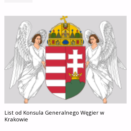
EMLÉKÉV
2021
ROKIEM
STEFANA
BATOREGO"
List od Konsula Generalnego Węgier w
Krakowie