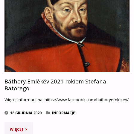
DLA
BRATANKÓW"
Báthory Emlékév 2021 rokiem Stefana
Batorego
Więcej informacji na: https://www.facebook.com/bathoryemlekev/
18 GRUDNIA 2020
INFORMACJE
"BÁTHORY
WIĘCEJ