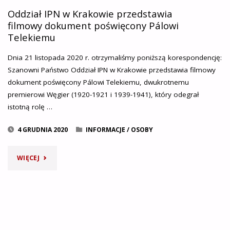
Oddział IPN w Krakowie przedstawia
filmowy dokument poświęcony Pálowi
Telekiemu
Dnia 21 listopada 2020 r. otrzymaliśmy poniższą korespondencję:
Szanowni Państwo Oddział IPN w Krakowie przedstawia filmowy
dokument poświęcony Pálowi Telekiemu, dwukrotnemu
premierowi Węgier (1920-1921 i 1939-1941), który odegrał
istotną rolę …
4 GRUDNIA 2020
INFORMACJE
/
OSOBY
"ODDZIAŁ
WIĘCEJ
IPN
W
KRAKOWIE