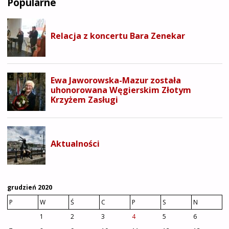
Popularne
WĘGIER
W
KRAKOWIE"
grudzień 2020
P
W
Ś
C
P
S
N
1
2
3
4
5
6