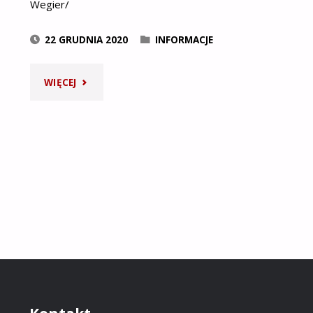
Wegier/
22 GRUDNIA 2020
INFORMACJE
"SPOT
WIĘCEJ
ŚWIĄTECZNY
AMBASADY
WĘGIER
DLA
BRATANKÓW"