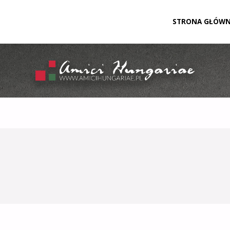
Przejdź
STRONA GŁÓW
do
treści