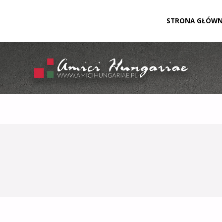
Przejdź
STRONA GŁÓW
do
treści