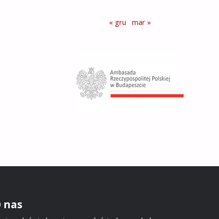
« gru
mar »
 nas