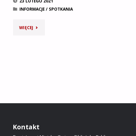
23 LUTEGO 2021
INFORMACJE
/
SPOTKANIA
"WĘGIERSKA
WIĘCEJ
DUSZA
I
WYOBRAŹNIA
–
RZEŹBY
LAJOSA
GYŐRFI"
Kontakt