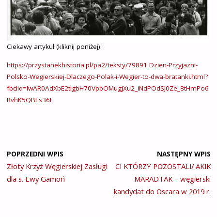
Ciekawy artykuł (kliknij poniżej):
https://przystanekhistoria.pl/pa2/teksty/79891,Dzien-Przyjazni-
Polsko-Wegierskiej-Dlaczego-Polak-i-Wegier-to-dwa-bratanki.html?
fbclid=IwAR0AdXbE2tigbH70VpbOMugjXu2_iNdPOdSJ0Ze_8tHmPo6
RvhK5QBLs36I
POPRZEDNI WPIS
NASTĘPNY WPIS
Złoty Krzyż Węgierskiej Zasługi
CI KTÓRZY POZOSTALI/ AKIK
dla s. Ewy Gamoń
MARADTAK – węgierski
kandydat do Oscara w 2019 r.