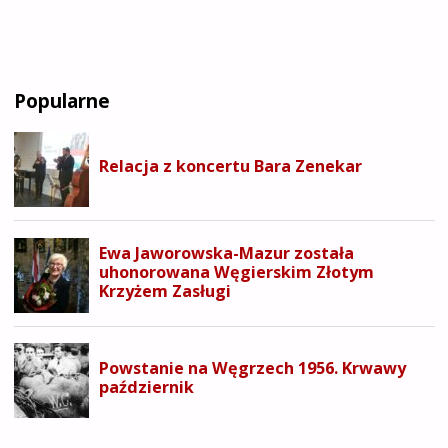
ŚLAD
WĘGIERSKI
Popularne
NA
SĄDECCZYŹNIE"