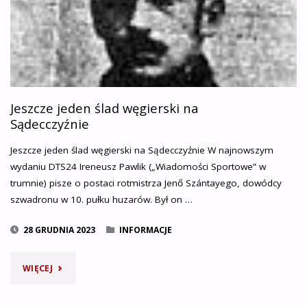
Jeszcze jeden ślad węgierski na
Sądecczyźnie
Jeszcze jeden ślad węgierski na Sądecczyźnie W najnowszym
wydaniu DTS24 Ireneusz Pawlik („Wiadomości Sportowe” w
trumnie) pisze o postaci rotmistrza Jenő Szántayego, dowódcy
szwadronu w 10. pułku huzarów. Był on …
28 GRUDNIA 2023
INFORMACJE
"JESZCZE
WIĘCEJ
JEDEN